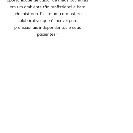
oportunidade de cuidar de meus pacientes
em um ambiente tão profissional e bem
administrado. Existe uma atmosfera
colaborativa, que é incrível para
profissionais independentes e seus
pacientes."
André Luiz,
Terapeuta
"Com muita privacidade, organização e