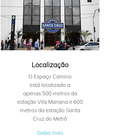
na Zona Sul de São Paulo.
Aproveite todas as vantagens da sublocação de
salas, pague apenas pelo tempo que precisar.
Agende uma visita e descubra como o aluguel
de salas por hora na Vila Mariana pode ser a
solução ideal para você!
Localização
O Espaço Camino
está localizado a
apenas 500 metros da
estação Vila Mariana e 600
metros da estação Santa
Cruz do Metrô
Saiba mais